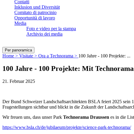
Contatti
Inklusion und Diversität
Comitato di patrocinio
Opportunità di lavoro
Media
Foto e video per la stampa
Archivio dei media
Per panoramica
Home >
Visitate >
Ora a Technorama >
100 Jahre - 100 Projekte: ...
100 Jahre - 100 Projekte: Mit Technoram
21. Februar 2025
Der Bund Schweizer Landschaftsarchitekten BSLA feiert 2025 sein 1
Fragestellungen sichtbar und blickt in die Zukunft der Landschaftsarc
Wir freuen uns, dass unser Park
Technorama Draussen
es in die Lis
https://www.bsla.ch/de/jubilaeum/projekte/science-park-technorama/