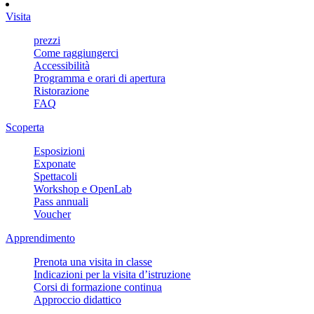
Visita
prezzi
Come raggiungerci
Accessibilità
Programma e orari di apertura
Ristorazione
FAQ
Scoperta
Esposizioni
Exponate
Spettacoli
Workshop e OpenLab
Pass annuali
Voucher
Apprendimento
Prenota una visita in classe
Indicazioni per la visita d’istruzione
Corsi di formazione continua
Approccio didattico