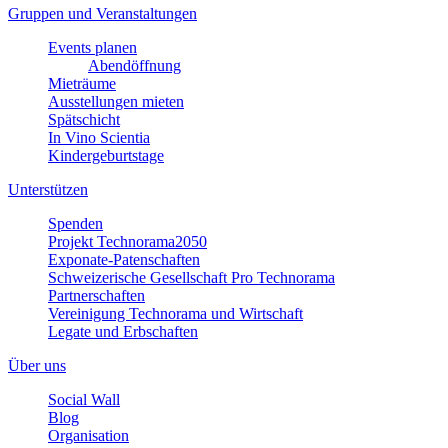
Gruppen und Veranstaltungen
Events planen
Abendöffnung
Mieträume
Ausstellungen mieten
Spätschicht
In Vino Scientia
Kindergeburtstage
Unterstützen
Spenden
Projekt Technorama2050
Exponate-Patenschaften
Schweizerische Gesellschaft Pro Technorama
Partnerschaften
Vereinigung Technorama und Wirtschaft
Legate und Erbschaften
Über uns
Social Wall
Blog
Organisation