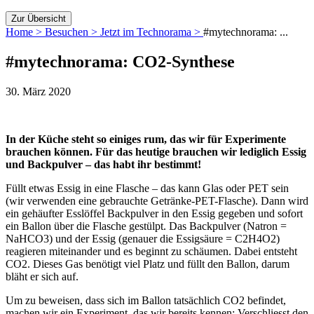
Zur Übersicht
Home >
Besuchen >
Jetzt im Technorama >
#mytechnorama: ...
#mytechnorama: CO2-Synthese
30. März 2020
In der Küche steht so einiges rum, das wir für Experimente
brauchen können. Für das heutige brauchen wir lediglich Essig
und Backpulver – das habt ihr bestimmt!
Füllt etwas Essig in eine Flasche – das kann Glas oder PET sein
(wir verwenden eine gebrauchte Getränke-PET-Flasche). Dann wird
ein gehäufter Esslöffel Backpulver in den Essig gegeben und sofort
ein Ballon über die Flasche gestülpt. Das Backpulver (Natron =
NaHCO3) und der Essig (genauer die Essigsäure = C2H4O2)
reagieren miteinander und es beginnt zu schäumen. Dabei entsteht
CO2. Dieses Gas benötigt viel Platz und füllt den Ballon, darum
bläht er sich auf.
Um zu beweisen, dass sich im Ballon tatsächlich CO2 befindet,
machen wir ein Experiment, das wir bereits kennen: Verschliesst den