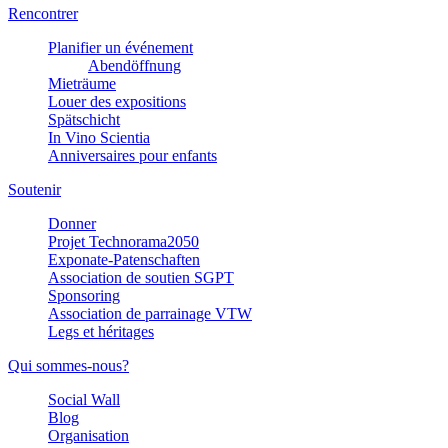
Rencontrer
Planifier un événement
Abendöffnung
Mieträume
Louer des expositions
Spätschicht
In Vino Scientia
Anniversaires pour enfants
Soutenir
Donner
Projet Technorama2050
Exponate-Patenschaften
Association de soutien SGPT
Sponsoring
Association de parrainage VTW
Legs et héritages
Qui sommes-nous?
Social Wall
Blog
Organisation