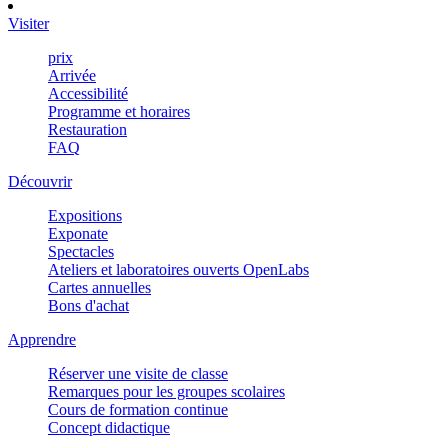
Visiter
prix
Arrivée
Accessibilité
Programme et horaires
Restauration
FAQ
Découvrir
Expositions
Exponate
Spectacles
Ateliers et laboratoires ouverts OpenLabs
Cartes annuelles
Bons d'achat
Apprendre
Réserver une visite de classe
Remarques pour les groupes scolaires
Cours de formation continue
Concept didactique