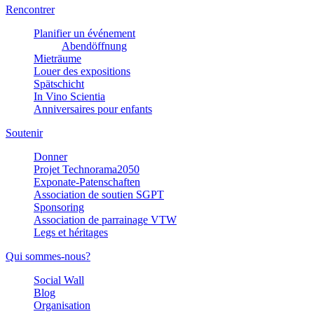
Rencontrer
Planifier un événement
Abendöffnung
Mieträume
Louer des expositions
Spätschicht
In Vino Scientia
Anniversaires pour enfants
Soutenir
Donner
Projet Technorama2050
Exponate-Patenschaften
Association de soutien SGPT
Sponsoring
Association de parrainage VTW
Legs et héritages
Qui sommes-nous?
Social Wall
Blog
Organisation